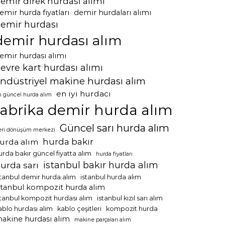
emir direk hurdası alımı
emir hurda fiyatları
demir hurdaları alımı
emir hurdası
demir hurdası alım
emir hurdası alımı
evre kart hurdası alımı
ndüstriyel makine hurdası alım
en iyi hurdacı
n güncel hurda alım
fabrika demir hurda alım
Güncel sarı hurda alım
eri dönüşüm merkezi
hurda bakır
urda alım
urda bakır güncel fiyatta alım
hurda fiyatları
istanbul bakır hurda alım
urda sarı
stanbul demir hurda alım
istanbul hurda alım
stanbul kompozit hurda alım
stanbul kompozit hurdası alım
istanbul kızıl sarı alım
ablo hurdası alım
kablo çeşitleri
kompozit hurda
akine hurdası alım
makine parçaları alım