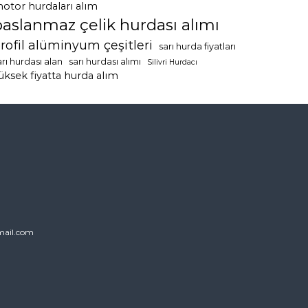
otor hurdaları alım
paslanmaz çelik hurdası alımı
rofil alüminyum çeşitleri
sarı hurda fiyatları
arı hurdası alan
sarı hurdası alımı
Silivri Hurdacı
üksek fiyatta hurda alım
ail.com