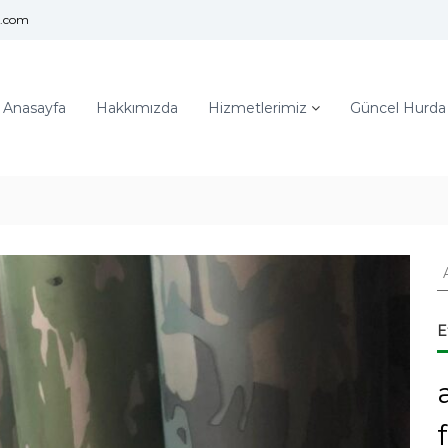
l.com
Anasayfa
Hakkımızda
Hizmetlerimiz
Güncel Hurda F
A
r
a
:
E