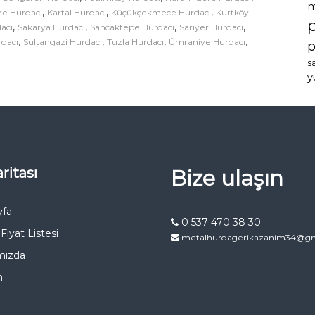
m
,
,
,
ne Hurdacı
Kartal Hurdacı
Küçükçekmece Hurdacı
Kurtköy
,
,
,
,
acı
Sakarya Hurdacı
Sancaktepe Hurdacı
Sarıyer Hurdacı
,
,
,
,
rdacı
Sultangazi Hurdacı
Tuzla Hurdacı
Ümraniye Hurdacı
p
s
y
ritası
Bize ulaşın
yfa
0 537 470 38 30
Fiyat Listesi
metalhurdagerikazanim34@gm
mızda
m