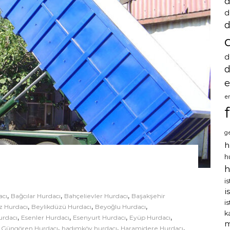
d
d
d
d
d
e
e
g
h
h
h
i
i
,
,
,
acı
Bağcılar Hurdacı
Bahçelievler Hurdacı
Başakşehir
i
,
,
,
 Hurdacı
Beylikdüzü Hurdacı
Beyoğlu Hurdacı
k
,
,
,
,
rdacı
Esenler Hurdacı
Esenyurt Hurdacı
Eyüp Hurdacı
m
,
,
,
,
Güngören Hurdacı
hadımköy hurdacı
Haramidere Hurdacı