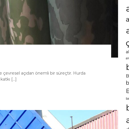
a
a
 çevresel açıdan önemli bir süreçtir. Hurda
B
atkı […]
b
B
ba