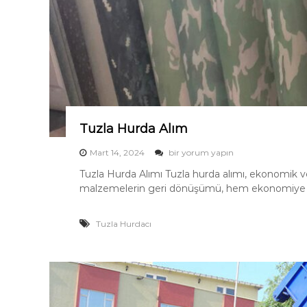
ü
a
m
n
ı
m
Tuzla Hurda Alım
T
Mart 14, 2024
bir yorum yapın
u
Tuzla Hurda Alımı Tuzla hurda alımı, ekonomik ve
z
malzemelerin geri dönüşümü, hem ekonomiye k
l
a
H
Tuzla Hurdacı
u
r
d
a
A
l
ı