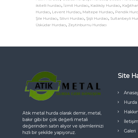
B
,
,
,
ikitelli hurdacı
İzmit Hurdacı
Kadıköy Hurdacı
Kağıtha
ö
,
,
,
Hurdacı
Levent Hurdacı
Maltepe Hurdacı
Pendik Hurd
l
,
,
,
Şile Hurdacı
Silivri Hurdacı
Şişli Hurdacı
Sultanbeyli Hu
g
,
Üsküdar Hurdacı
Zeytinburnu Hurdacı
e
l
e
r
i
m
i
z
i
Site Ha
ç
i
n
Anasa
Hurda 
Hakkı
Atık metal hurda olarak demir, metal,
bakır gibi bir çok değerli metali
İletişi
değerinden satın alıyor ve işlemlerinizi
Galeri
hızlı bir şekilde yapıyoruz.