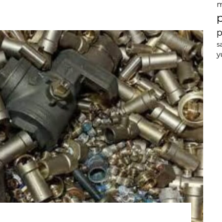
m
p
s
y