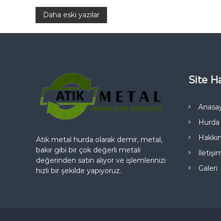
H
Y
Daha eski yazılar
u
r
d
a
a
s
z
ı
A
l
Site Ha
ı
a
n
g
2
Anasa
0
Hurda 
2
e
5
Hakkı
Atık metal hurda olarak demir, metal,
(
z
E
bakır gibi bir çok değerli metali
İletişi
n
değerinden satın alıyor ve işlemlerinizi
İ
i
Galeri
hızlı bir şekilde yapıyoruz.
y
i
n
S
a
r
m
ı