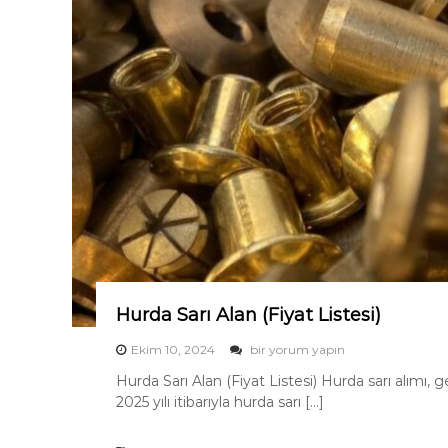
ş
ı
A
l
ı
m
ı
(
Y
ü
k
s
e
k
F
i
y
Hurda Sarı Alan (Fiyat Listesi)
a
t
H
Ekim 10, 2024
bir yorum yapın
t
u
a
Hurda Sarı Alan (Fiyat Listesi) Hurda sarı alımı,
r
A
2025 yılı itibarıyla hurda sarı […]
d
l
a
ı
S
m