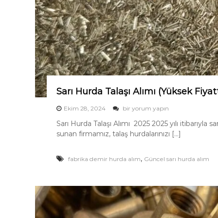
ü
a
m
n
ı
m
Sarı Hurda Talaşı Alımı (Yüksek Fiyat
S
Ekim 28, 2024
bir yorum yapın
a
Sarı Hurda Talaşı Alımı 2025 2025 yılı itibarıyla s
r
sunan firmamız, talaş hurdalarınızı […]
ı
H
u
,
fabrika demir hurda alım
Güncel sarı hurda alım
r
d
a
T
a
l
a