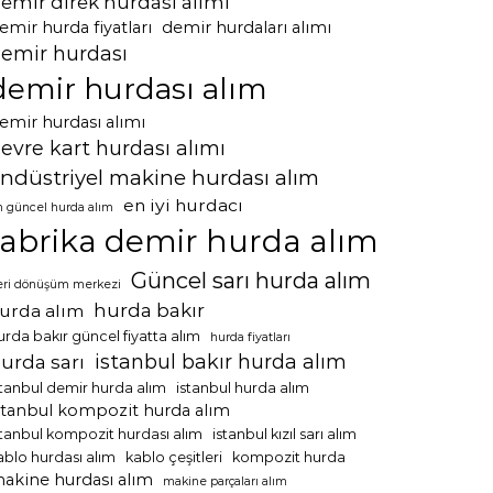
emir direk hurdası alımı
emir hurda fiyatları
demir hurdaları alımı
emir hurdası
demir hurdası alım
emir hurdası alımı
evre kart hurdası alımı
ndüstriyel makine hurdası alım
en iyi hurdacı
n güncel hurda alım
fabrika demir hurda alım
Güncel sarı hurda alım
eri dönüşüm merkezi
hurda bakır
urda alım
urda bakır güncel fiyatta alım
hurda fiyatları
istanbul bakır hurda alım
urda sarı
stanbul demir hurda alım
istanbul hurda alım
stanbul kompozit hurda alım
stanbul kompozit hurdası alım
istanbul kızıl sarı alım
ablo hurdası alım
kablo çeşitleri
kompozit hurda
akine hurdası alım
makine parçaları alım