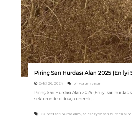
s
ı
A
l
ı
m
ı
2
0
2
5
i
ç
Pirinç Sarı Hurdası Alan 2025 (En İyi 
i
n
P
Eylül 26, 2024
bir yorum yapın
i
Pirinç Sarı Hurdası Alan 2025 (En iyi sarı hurdacıs
r
sektöründe oldukça önemli […]
i
n
ç
,
Güncel sarı hurda alım
telerezyon sarı hurdası alım
S
a
r
ı