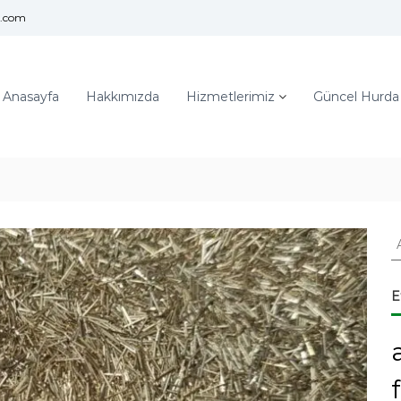
l.com
Anasayfa
Hakkımızda
Hizmetlerimiz
Güncel Hurda F
A
r
a
:
E