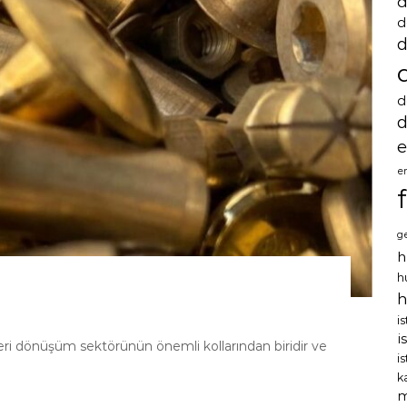
d
d
d
d
d
e
e
g
h
h
h
i
i
 geri dönüşüm sektörünün önemli kollarından biridir ve
i
k
m