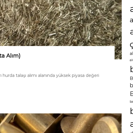
a
ta Alım)
a
arı hurda talaşı alımı alanında yüksek piyasa değeri
B
b
B
ba