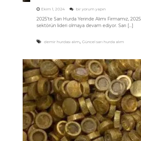
S
Ekim 1, 2024
bir yorum yapın
a
2025’te Sarı Hurda Yerinde Alımı Firmamız, 2025 
r
sektörün lideri olmaya devam ediyor. Sarı […]
ı
H
u
,
demir hurdası alım
Güncel sarı hurda alım
r
d
a
s
ı
Y
e
r
i
n
d
e
A
l
ı
m
ı
2