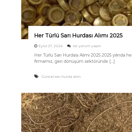
0
2
5
i
ç
i
Her Türlü Sarı Hurdası Alımı 2025
n
H
Eylül 27, 2024
bir yorum yapın
e
Her Türlü Sarı Hurdası Alımı 2025 2025 yılında he
r
firmamız, geri dönüşüm sektöründe […]
T
ü
r
Güncel sarı hurda alım
l
ü
S
a
r
ı
H
u
r
d
a