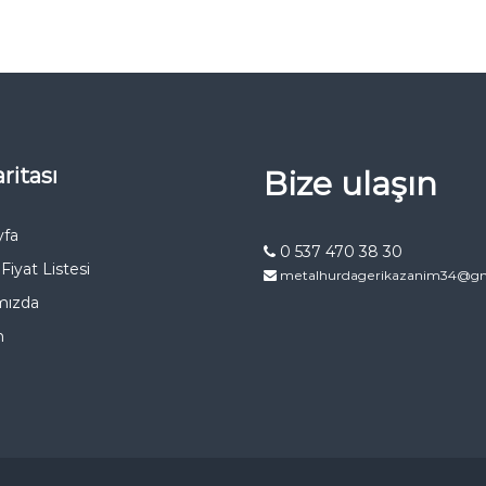
ritası
Bize ulaşın
yfa
0 537 470 38 30
Fiyat Listesi
metalhurdagerikazanim34@gm
mızda
m