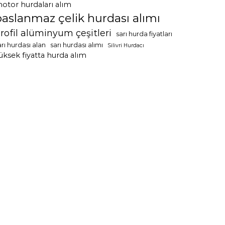
otor hurdaları alım
paslanmaz çelik hurdası alımı
rofil alüminyum çeşitleri
sarı hurda fiyatları
arı hurdası alan
sarı hurdası alımı
Silivri Hurdacı
üksek fiyatta hurda alım