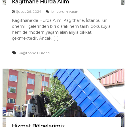
Kağıthane Hurda Alım
n
ı
K
Şubat 26, 2024
bir yorum yapın
a
m
Kağıthane’de Hurda Alımı Kağıthane, İstanbul’un
ğ
önemli ilçelerinden biri olarak hem tarihi dokusuyla
ı
t
hem de modern yaşam alanlarıyla dikkat
h
çekmektedir. Ancak, […]
a
n
e
Kağıthane Hurdacı
H
u
r
d
a
A
l
ı
m
i
ç
i
n
Hizmet Bölgelerimiz