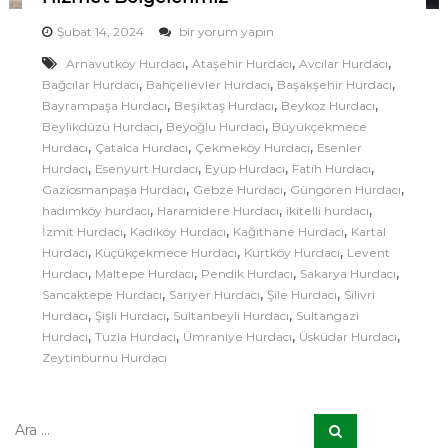
H
Şubat 14, 2024
bir yorum yapın
i
,
,
,
Arnavutköy Hurdacı
Ataşehir Hurdacı
Avcılar Hurdacı
z
,
,
,
Bağcılar Hurdacı
Bahçelievler Hurdacı
m
Başakşehir Hurdacı
e
,
,
,
Bayrampaşa Hurdacı
Beşiktaş Hurdacı
Beykoz Hurdacı
t
,
,
Beylikdüzü Hurdacı
Beyoğlu Hurdacı
Büyükçekmece
B
,
,
,
Hurdacı
Çatalca Hurdacı
Çekmeköy Hurdacı
Esenler
ö
,
,
,
,
Hurdacı
Esenyurt Hurdacı
Eyüp Hurdacı
Fatih Hurdacı
l
,
,
,
Gaziosmanpaşa Hurdacı
Gebze Hurdacı
Güngören Hurdacı
g
,
,
,
hadımköy hurdacı
Haramidere Hurdacı
e
ikitelli hurdacı
l
,
,
,
İzmit Hurdacı
Kadıköy Hurdacı
Kağıthane Hurdacı
Kartal
e
,
,
,
Hurdacı
Küçükçekmece Hurdacı
Kurtköy Hurdacı
Levent
r
,
,
,
,
Hurdacı
Maltepe Hurdacı
Pendik Hurdacı
Sakarya Hurdacı
i
,
,
,
Sancaktepe Hurdacı
Sarıyer Hurdacı
Şile Hurdacı
Silivri
m
,
,
,
Hurdacı
Şişli Hurdacı
Sultanbeyli Hurdacı
Sultangazi
i
,
,
,
,
Hurdacı
Tuzla Hurdacı
z
Ümraniye Hurdacı
Üsküdar Hurdacı
i
Zeytinburnu Hurdacı
ç
i
n
A
A
r
r