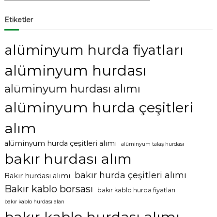
a
a
:
Etiketler
alüminyum hurda fiyatları
alüminyum hurdası
alüminyum hurdası alımı
alüminyum hurda çeşitleri
alım
alüminyum hurda çeşitleri alımı
alüminyum talaş hurdası
bakır hurdası alım
bakır hurda çeşitleri alımı
Bakır hurdası alımı
Bakır kablo borsası
bakır kablo hurda fiyatları
bakır kablo hurdası alan
bakır kablo hurdası alımı