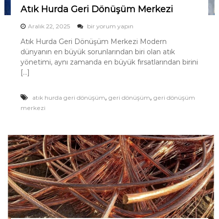
n
Atık Hurda Geri Dönüşüm Merkezi
ı
A
Aralık 22, 2025
bir yorum yapın
m
t
Atık Hurda Geri Dönüşüm Merkezi Modern
ı
dünyanın en büyük sorunlarından biri olan atık
k
H
yönetimi, aynı zamanda en büyük fırsatlarından birini
u
[…]
r
d
a
,
,
atık hurda geri dönüşüm
geri dönüşüm
geri dönüşüm
G
merkezi
e
r
i
D
ö
n
ü
ş
ü
m
M
e