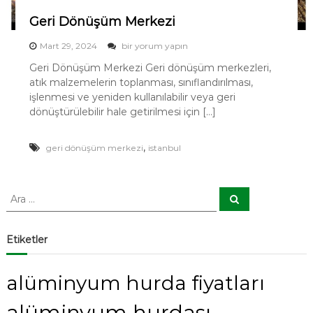
r
k
Geri Dönüşüm Merkezi
e
z
G
Mart 29, 2024
bir yorum yapın
i
e
i
Geri Dönüşüm Merkezi Geri dönüşüm merkezleri,
r
ç
atık malzemelerin toplanması, sınıflandırılması,
i
i
D
işlenmesi ve yeniden kullanılabilir veya geri
n
ö
dönüştürülebilir hale getirilmesi için […]
n
ü
ş
,
geri dönüşüm merkezi
istanbul
ü
m
M
A
e
A
r
r
r
a
a
k
e
:
Etiketler
z
i
i
alüminyum hurda fiyatları
ç
i
alüminyum hurdası
n