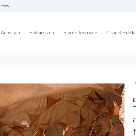
l.com
Anasayfa
Hakkımızda
Hizmetlerimiz
Güncel Hurda F
A
r
a
:
E