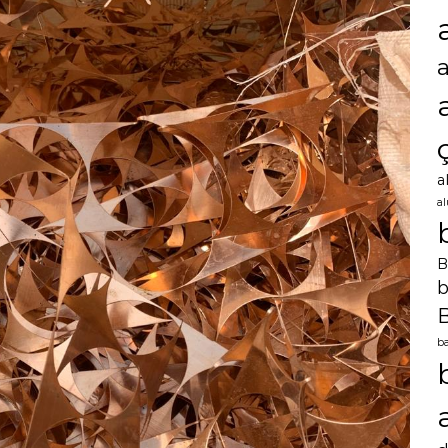
a
a
B
b
B
ba