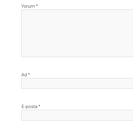
g
Yorum
*
e
z
i
n
m
Ad
*
e
s
i
E-posta
*