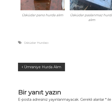
Üsküdar pano hurda alım
Üsküdar paslanmaz hurd
alım
Üsküdar Hurdacı
Y
Ümraniye Hurda Alım
a
z
Bir yanıt yazın
ı
E-posta adresiniz yayınlanmayacak.
Gerekli alanlar
*
ile