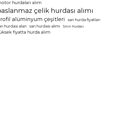
otor hurdaları alım
paslanmaz çelik hurdası alımı
rofil alüminyum çeşitleri
sarı hurda fiyatları
arı hurdası alan
sarı hurdası alımı
Silivri Hurdacı
üksek fiyatta hurda alım