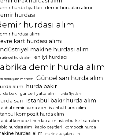
emir direk hurdası alımı
emir hurda fiyatları
demir hurdaları alımı
emir hurdası
demir hurdası alım
emir hurdası alımı
evre kart hurdası alımı
ndüstriyel makine hurdası alım
en iyi hurdacı
n güncel hurda alım
fabrika demir hurda alım
Güncel sarı hurda alım
eri dönüşüm merkezi
hurda bakır
urda alım
urda bakır güncel fiyatta alım
hurda fiyatları
istanbul bakır hurda alım
urda sarı
stanbul demir hurda alım
istanbul hurda alım
stanbul kompozit hurda alım
stanbul kompozit hurdası alım
istanbul kızıl sarı alım
ablo hurdası alım
kablo çeşitleri
kompozit hurda
akine hurdası alım
makine parçaları alım