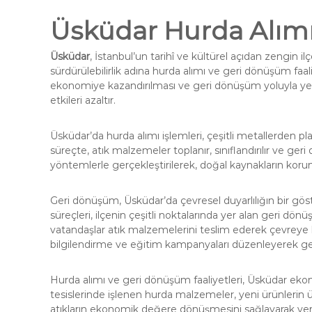
Üsküdar Hurda Alım
Üsküdar
, İstanbul’un tarihî ve kültürel açıdan zengin il
sürdürülebilirlik adına hurda alımı ve geri dönüşüm faal
ekonomiye kazandırılması ve geri dönüşüm yoluyla yen
etkileri azaltır.
Üsküdar’da hurda alımı işlemleri, çeşitli metallerden pla
süreçte, atık malzemeler toplanır, sınıflandırılır ve ger
yöntemlerle gerçekleştirilerek, doğal kaynakların korun
Geri dönüşüm, Üsküdar’da çevresel duyarlılığın bir gös
süreçleri, ilçenin çeşitli noktalarında yer alan geri dönü
vatandaşlar atık malzemelerini teslim ederek çevreye ka
bilgilendirme ve eğitim kampanyaları düzenleyerek geri
Hurda alımı ve geri dönüşüm faaliyetleri, Üsküdar eko
tesislerinde işlenen hurda malzemeler, yeni ürünlerin ü
atıkların ekonomik değere dönüşmesini sağlayarak ye