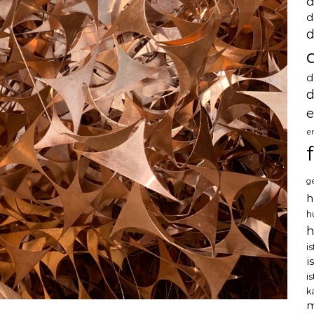
d
d
d
d
d
e
e
g
h
h
h
i
i
i
k
m