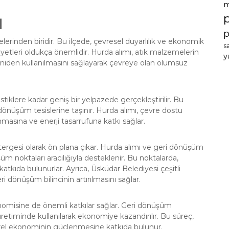
m
ı
p
çelerinden biridir. Bu ilçede, çevresel duyarlılık ve ekonomik
s
iyetleri oldukça önemlidir. Hurda alımı, atık malzemelerin
y
iden kullanılmasını sağlayarak çevreye olan olumsuz
stiklere kadar geniş bir yelpazede gerçekleştirilir. Bu
i dönüşüm tesislerine taşınır. Hurda alımı, çevre dostu
masına ve enerji tasarrufuna katkı sağlar.
tergesi olarak ön plana çıkar. Hurda alımı ve geri dönüşüm
şüm noktaları aracılığıyla desteklenir. Bu noktalarda,
tkıda bulunurlar. Ayrıca, Üsküdar Belediyesi çeşitli
 dönüşüm bilincinin artırılmasını sağlar.
nomisine de önemli katkılar sağlar. Geri dönüşüm
retiminde kullanılarak ekonomiye kazandırılır. Bu süreç,
rel ekonominin güçlenmesine katkıda bulunur.