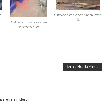
a
Üsküdar imalat demir hurdası
alım
Üsküdar hurda taşıma
sepetleri alım
İzmit Hurda Alım
 işaretlenmişlerdir