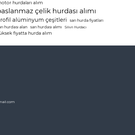
otor hurdaları alım
paslanmaz çelik hurdası alımı
rofil alüminyum çeşitleri
sarı hurda fiyatları
arı hurdası alan
sarı hurdası alımı
Silivri Hurdacı
üksek fiyatta hurda alım
ail.com