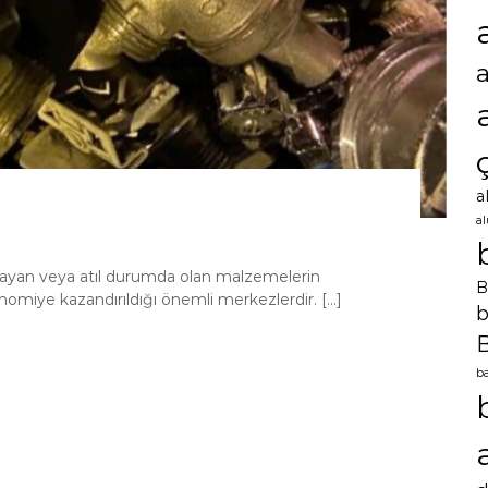
a
a
ılmayan veya atıl durumda olan malzemelerin
B
omiye kazandırıldığı önemli merkezlerdir. […]
b
B
ba