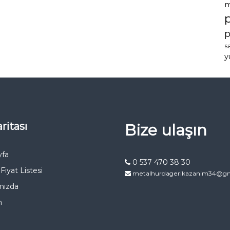
m
p
s
y
ritası
Bize ulaşın
yfa
0 537 470 38 30
Fiyat Listesi
metalhurdagerikazanim34@gm
mızda
m