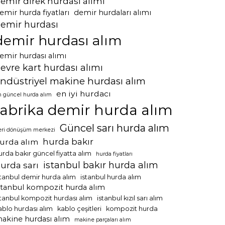
emir direk hurdası alımı
emir hurda fiyatları
demir hurdaları alımı
emir hurdası
demir hurdası alım
emir hurdası alımı
evre kart hurdası alımı
ndüstriyel makine hurdası alım
en iyi hurdacı
n güncel hurda alım
fabrika demir hurda alım
Güncel sarı hurda alım
eri dönüşüm merkezi
hurda bakır
urda alım
urda bakır güncel fiyatta alım
hurda fiyatları
istanbul bakır hurda alım
urda sarı
stanbul demir hurda alım
istanbul hurda alım
stanbul kompozit hurda alım
stanbul kompozit hurdası alım
istanbul kızıl sarı alım
ablo hurdası alım
kablo çeşitleri
kompozit hurda
akine hurdası alım
makine parçaları alım