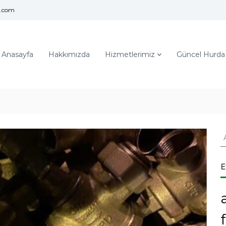
l.com
Anasayfa
Hakkımızda
Hizmetlerimiz
Güncel Hurda F
A
r
a
:
E