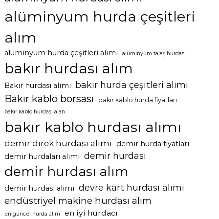
n
alüminyum hurda çeşitleri
l
a
r
alım
i
ç
alüminyum hurda çeşitleri alımı
alüminyum talaş hurdası
i
bakır hurdası alım
n
bakır hurda çeşitleri alımı
Bakır hurdası alımı
Bakır kablo borsası
bakır kablo hurda fiyatları
bakır kablo hurdası alan
bakır kablo hurdası alımı
demir direk hurdası alımı
demir hurda fiyatları
demir hurdası
demir hurdaları alımı
demir hurdası alım
devre kart hurdası alımı
demir hurdası alımı
endüstriyel makine hurdası alım
en iyi hurdacı
en güncel hurda alım