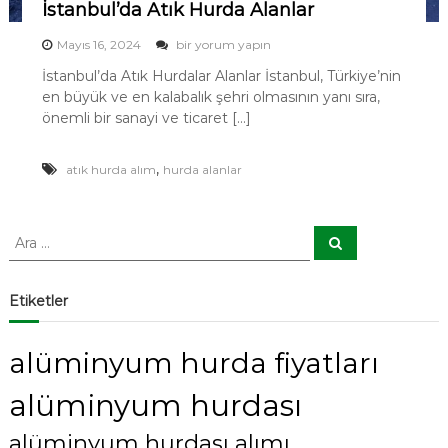
İstanbul’da Atık Hurda Alanlar
İ
Mayıs 16, 2024
bir yorum yapın
s
İstanbul’da Atık Hurdalar Alanlar İstanbul, Türkiye’nin
t
en büyük ve en kalabalık şehri olmasının yanı sıra,
a
n
önemli bir sanayi ve ticaret […]
b
u
,
atık hurda alım
hurda alanlar
l
’
d
a
A
A
A
r
r
t
a
a
ı
:
k
Etiketler
H
u
r
alüminyum hurda fiyatları
d
a
alüminyum hurdası
A
l
alüminyum hurdası alımı
a