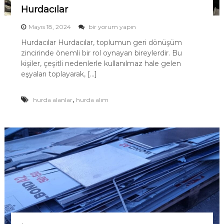
n
Hurdacılar
ı
H
Mayıs 18, 2024
bir yorum yapın
m
u
Hurdacılar Hurdacılar, toplumun geri dönüşüm
r
zincirinde önemli bir rol oynayan bireylerdir. Bu
d
a
kişiler, çeşitli nedenlerle kullanılmaz hale gelen
c
eşyaları toplayarak, […]
ı
l
a
,
hurda alanlar
hurda alım
r
i
ç
i
n