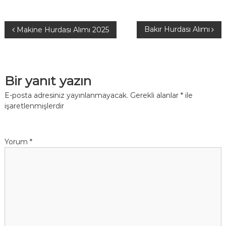
Y
Bakır Hurdası Alımı
Makine Hurdası Alımı 2025
a
z
Bir yanıt yazın
ı
E-posta adresiniz yayınlanmayacak.
Gerekli alanlar
*
ile
işaretlenmişlerdir
g
e
Yorum
*
z
i
n