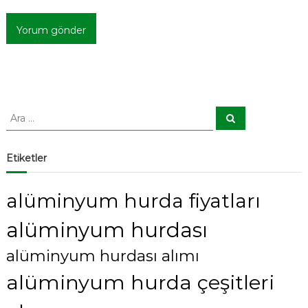
A
A
r
r
a
a
:
Etiketler
alüminyum hurda fiyatları
alüminyum hurdası
alüminyum hurdası alımı
alüminyum hurda çeşitleri