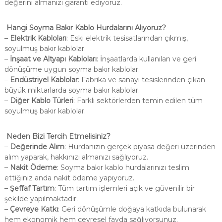
değerini almanızı garanti ediyoruz.
Hangi Soyma Bakır Kablo Hurdalarını Alıyoruz?
–
Elektrik Kabloları
: Eski elektrik tesisatlarından çıkmış,
soyulmuş bakır kablolar.
–
İnşaat ve Altyapı Kabloları
: İnşaatlarda kullanılan ve geri
dönüşüme uygun soyma bakır kablolar.
–
Endüstriyel Kablolar
: Fabrika ve sanayi tesislerinden çıkan
büyük miktarlarda soyma bakır kablolar.
–
Diğer Kablo Türleri
: Farklı sektörlerden temin edilen tüm
soyulmuş bakır kablolar.
Neden Bizi Tercih Etmelisiniz?
–
Değerinde Alım
: Hurdanızın gerçek piyasa değeri üzerinden
alım yaparak, hakkınızı almanızı sağlıyoruz.
–
Nakit Ödeme
: Soyma bakır kablo hurdalarınızı teslim
ettiğiniz anda nakit ödeme yapıyoruz.
–
Şeffaf Tartım
: Tüm tartım işlemleri açık ve güvenilir bir
şekilde yapılmaktadır.
–
Çevreye Katkı
: Geri dönüşümle doğaya katkıda bulunarak
hem ekonomik hem çevresel fayda sağlıyorsunuz.