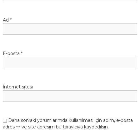
m
e
Ad
*
s
i
E-posta
*
İnternet sitesi
Daha sonraki yorumlarımda kullanılması için adım, e-posta
adresim ve site adresim bu tarayıcıya kaydedilsin.