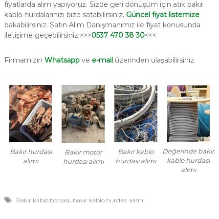
fiyatlarda alım yapıyoruz. Sizde geri dönüşüm için atık bakır
kablo hurdalarınızı bize satabilirsiniz.
Güncel fiyat listemize
bakabilirsiniz. Satın Alım Danışmanımız ile fiyat konusunda
iletişime geçebilirsiniz.>>>
0537 470 38 30
<<<
Firmamızın
Whatsapp
ve
e-mail
üzerinden ulaşabilirsiniz.
Değerinde bakır
Bakır hurdası
Bakır kablo
Bakır motor
kablo hurdası
alımı
hurdası alımı
hurdası alımı
alımı
,
Bakır kablo borsası
bakır kablo hurdası alımı