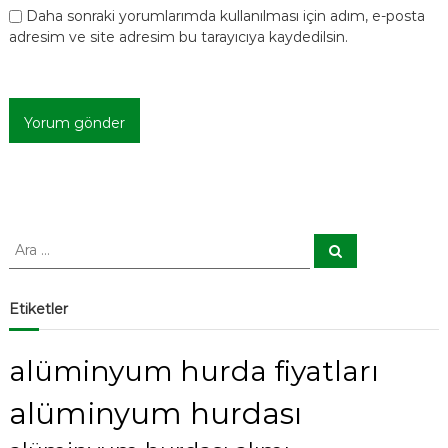
Daha sonraki yorumlarımda kullanılması için adım, e-posta
adresim ve site adresim bu tarayıcıya kaydedilsin.
A
A
r
r
a
a
:
Etiketler
alüminyum hurda fiyatları
alüminyum hurdası