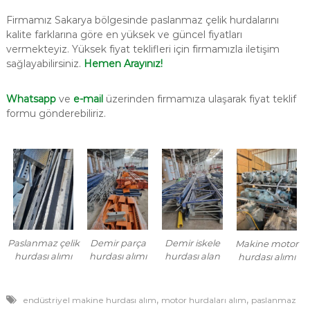
Firmamız Sakarya bölgesinde paslanmaz çelik hurdalarını
kalite farklarına göre en yüksek ve güncel fiyatları
vermekteyiz. Yüksek fiyat teklifleri için firmamızla iletişim
sağlayabilirsiniz.
Hemen Arayınız!
Whatsapp
ve
e-mail
üzerinden firmamıza ulaşarak fiyat teklif
formu gönderebiliriz.
Paslanmaz çelik
Demir parça
Demir iskele
Makine motor
hurdası alımı
hurdası alımı
hurdası alan
hurdası alımı
,
,
endüstriyel makine hurdası alım
motor hurdaları alım
paslanmaz