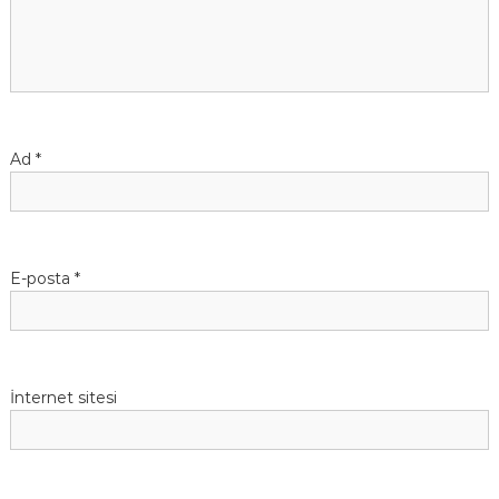
n
m
e
Ad
*
s
i
E-posta
*
İnternet sitesi