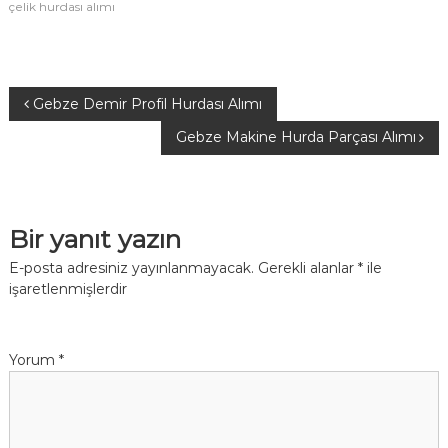
çelik hurdası alımı
Y
Gebze Demir Profil Hurdası Alımı
Gebze Makine Hurda Parçası Alımı
a
z
Bir yanıt yazın
ı
E-posta adresiniz yayınlanmayacak.
Gerekli alanlar
*
ile
g
işaretlenmişlerdir
e
Yorum
*
z
i