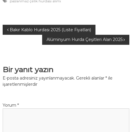
paslanmaz çelik hurdası alımı
Y
Bakır Kablo Hurdası 2025 (Liste Fiyatları)
Alüminyum Hurda Çeşitleri Alan 2025
a
z
Bir yanıt yazın
ı
E-posta adresiniz yayınlanmayacak.
Gerekli alanlar
*
ile
g
işaretlenmişlerdir
e
Yorum
*
z
i