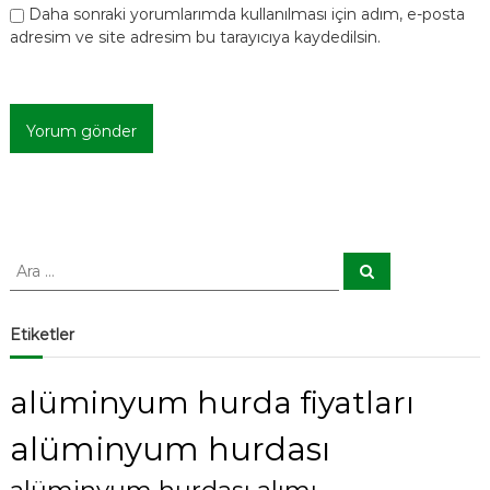
Daha sonraki yorumlarımda kullanılması için adım, e-posta
adresim ve site adresim bu tarayıcıya kaydedilsin.
A
A
r
r
a
a
:
Etiketler
alüminyum hurda fiyatları
alüminyum hurdası