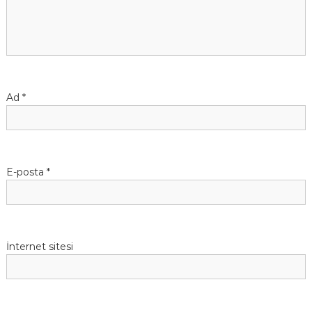
n
m
e
Ad
*
s
i
E-posta
*
İnternet sitesi