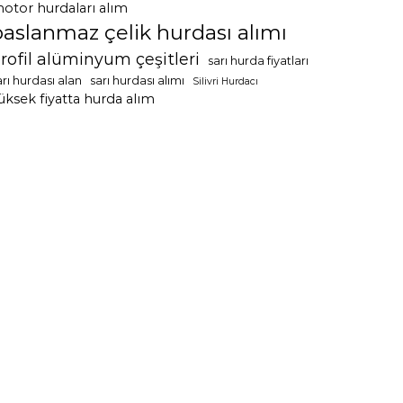
otor hurdaları alım
paslanmaz çelik hurdası alımı
rofil alüminyum çeşitleri
sarı hurda fiyatları
arı hurdası alan
sarı hurdası alımı
Silivri Hurdacı
üksek fiyatta hurda alım