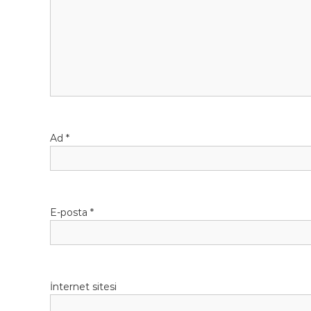
z
i
n
m
Ad
*
e
s
i
E-posta
*
İnternet sitesi