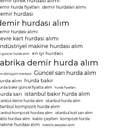
emir direk hurdası alımı
emir hurda fiyatları
demir hurdaları alımı
emir hurdası
demir hurdası alım
emir hurdası alımı
evre kart hurdası alımı
ndüstriyel makine hurdası alım
en iyi hurdacı
n güncel hurda alım
fabrika demir hurda alım
Güncel sarı hurda alım
eri dönüşüm merkezi
hurda bakır
urda alım
urda bakır güncel fiyatta alım
hurda fiyatları
istanbul bakır hurda alım
urda sarı
stanbul demir hurda alım
istanbul hurda alım
stanbul kompozit hurda alım
stanbul kompozit hurdası alım
istanbul kızıl sarı alım
ablo hurdası alım
kablo çeşitleri
kompozit hurda
akine hurdası alım
makine parçaları alım