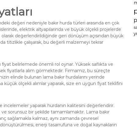
m
atları
p
mdeki değeri nedeniyle bakır hurda türleri arasında en çok
s
slerinde, elektrik altyapılarında ve büyük ölçekli projelerde
y
da olarak değerlendirildiğinde geri dönüşüm açısından büyük
nda titizlikle çalışarak, bu değerli malzemeyi tekrar
ı fiyat belirlemede önemli rol oynar. Yüksek saflıkta ve
sek fiyatlarla alım görmektedir. Firmamız, bu süreçte
nizin elinde bulunan lama bakır hurdalarını yerinde
 küçük ölçekli alımlar yaparak, size en uygun fiyat teklifini
 incelemeler yaparak hurdanın kalitesini değerlendirir.
ızlı ve sorunsuz bir şekilde tamamlamaktır. Lama bakır
anç sağlamakla kalmaz, aynı zamanda çevresel
ri dönüştürülmesi, enerji tasarrufuna ve doğal kaynakların