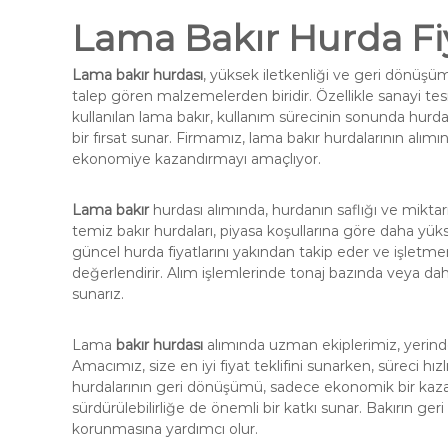
Lama Bakır Hurda Fiy
Lama bakır hurdası
, yüksek iletkenliği ve geri dönüşü
talep gören malzemelerden biridir. Özellikle sanayi tesi
kullanılan lama bakır, kullanım sürecinin sonunda hur
bir fırsat sunar. Firmamız, lama bakır hurdalarının alımı
ekonomiye kazandırmayı amaçlıyor.
Lama bakır
hurdası alımında, hurdanın saflığı ve miktar
temiz bakır hurdaları, piyasa koşullarına göre daha yük
güncel hurda fiyatlarını yakından takip eder ve işletme
değerlendirir. Alım işlemlerinde tonaj bazında veya daha
sunarız.
Lama
bakır hurdası
alımında uzman ekiplerimiz, yerinde
Amacımız, size en iyi fiyat teklifini sunarken, süreci h
hurdalarının geri dönüşümü, sadece ekonomik bir kaz
sürdürülebilirliğe de önemli bir katkı sunar. Bakırın ge
korunmasına yardımcı olur.