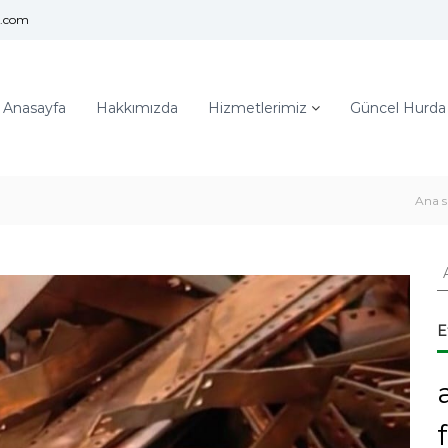
l.com
Anasayfa
Hakkımızda
Hizmetlerimiz
Güncel Hurda F
Ana s
A
r
a
:
E