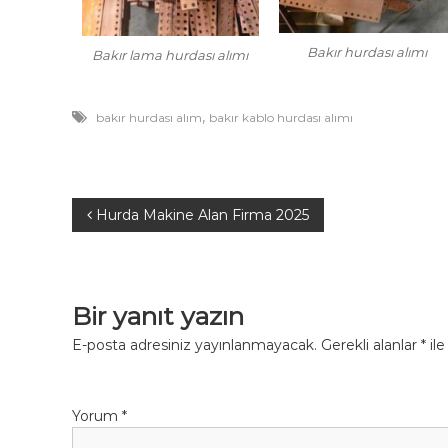
Bakır hurdası alımı
Bakır lama hurdası alımı
,
bakır hurdası alım
bakır kablo hurdası alımı
Y
Hurda Makine Alan Firma 2025
a
z
Bir yanıt yazın
ı
E-posta adresiniz yayınlanmayacak.
Gerekli alanlar
*
ile
g
Yorum
*
e