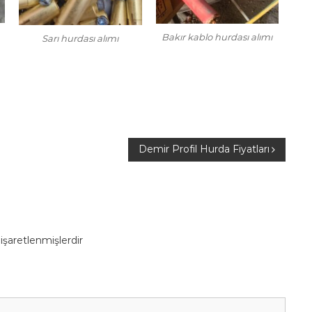
Bakır kablo hurdası alımı
Sarı hurdası alımı
Demir Profil Hurda Fiyatları
 işaretlenmişlerdir