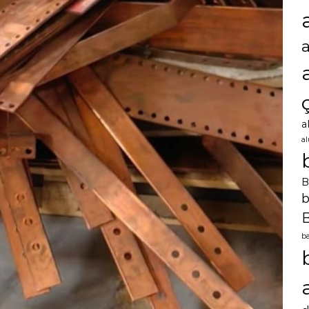
a
a
B
b
B
ba