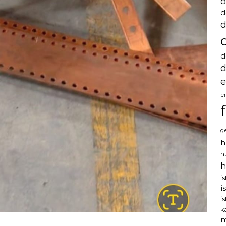
d
d
d
d
d
e
e
g
h
h
h
i
i
i
k
m