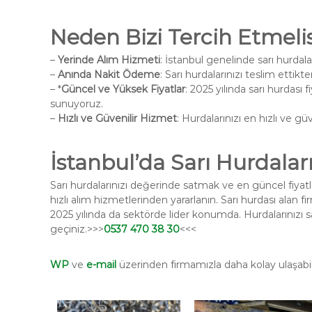
Neden Bizi Tercih Etmelis
–
Yerinde Alım Hizmeti
: İstanbul genelinde sarı hurdala
–
Anında Nakit Ödeme
: Sarı hurdalarınızı teslim ett
– *
Güncel ve Yüksek Fiyatlar
: 2025 yılında sarı hurdası f
sunuyoruz.
–
Hızlı ve Güvenilir Hizmet
: Hurdalarınızı en hızlı ve güv
İstanbul’da Sarı Hurdalar
Sarı hurdalarınızı değerinde satmak ve en güncel fiya
hızlı alım hizmetlerinden yararlanın. Sarı hurdası alan 
2025 yılında da sektörde lider konumda. Hurdalarınızı 
geçiniz.>>>
0537 470 38 30
<<<
WP
ve
e-mail
üzerinden firmamızla daha kolay ulaşabili