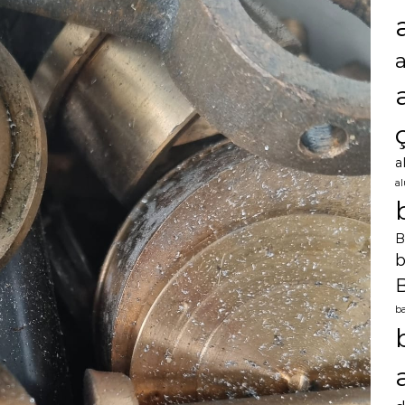
a
a
B
b
B
ba