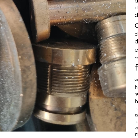
d
d
d
d
d
e
e
g
h
h
h
i
i
i
k
m