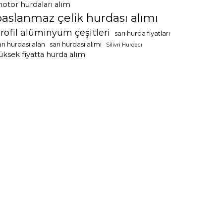
otor hurdaları alım
paslanmaz çelik hurdası alımı
rofil alüminyum çeşitleri
sarı hurda fiyatları
arı hurdası alan
sarı hurdası alımı
Silivri Hurdacı
üksek fiyatta hurda alım