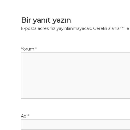
a
z
Bir yanıt yazın
ı
E-posta adresiniz yayınlanmayacak.
Gerekli alanlar
*
ile
g
Yorum
*
e
z
i
n
m
Ad
*
e