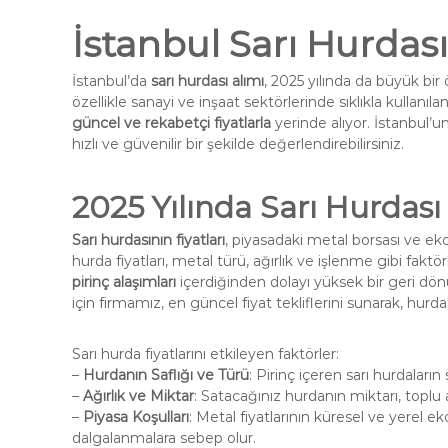
İstanbul Sarı Hurdas
İstanbul’da
sarı hurdası
alımı
, 2025 yılında da büyük bir
özellikle sanayi ve inşaat sektörlerinde sıklıkla kullanıl
güncel ve rekabetçi fiyatlarla
yerinde alıyor. İstanbul’u
hızlı ve güvenilir bir şekilde değerlendirebilirsiniz.
2025 Yılında Sarı Hurdası 
Sarı hurdasının fiyatları
, piyasadaki metal borsası ve eko
hurda fiyatları, metal türü, ağırlık ve işlenme gibi faktö
pirinç alaşımları
içerdiğinden dolayı yüksek bir geri dön
için firmamız, en güncel fiyat tekliflerini sunarak, hurd
Sarı hurda fiyatlarını etkileyen faktörler:
–
Hurdanın Saflığı ve Türü
: Pirinç içeren sarı hurdaların
–
Ağırlık ve Miktar
: Satacağınız hurdanın miktarı, toplu 
–
Piyasa Koşulları
: Metal fiyatlarının küresel ve yerel 
dalgalanmalara sebep olur.