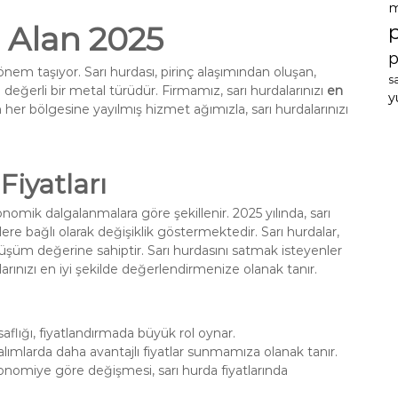
m
ı Alan 2025
p
 önem taşıyor. Sarı hurdası, pirinç alaşımından oluşan,
s
an değerli bir metal türüdür. Firmamız, sarı hurdalarınızı
en
y
n her bölgesine yayılmış hizmet ağımızla, sarı hurdalarınızı
Fiyatları
nomik dalgalanmalara göre şekillenir. 2025 yılında, sarı
rlere bağlı olarak değişiklik göstermektedir. Sarı hurdalar,
üşüm değerine sahiptir. Sarı hurdasını satmak isteyenler
alarınızı en iyi şekilde değerlendirmenize olanak tanır.
 saflığı, fiyatlandırmada büyük rol oynar.
alımlarda daha avantajlı fiyatlar sunmamıza olanak tanır.
ekonomiye göre değişmesi, sarı hurda fiyatlarında