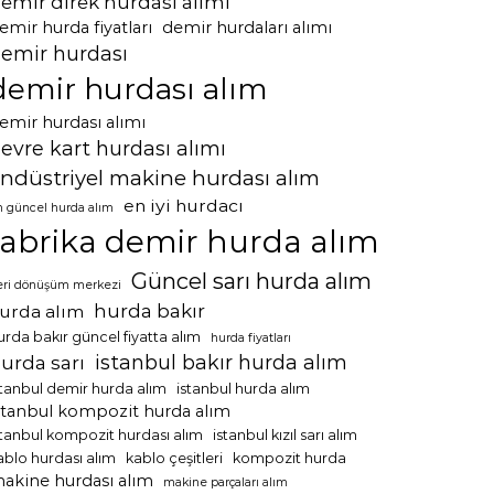
emir direk hurdası alımı
emir hurda fiyatları
demir hurdaları alımı
emir hurdası
demir hurdası alım
emir hurdası alımı
evre kart hurdası alımı
ndüstriyel makine hurdası alım
en iyi hurdacı
n güncel hurda alım
fabrika demir hurda alım
Güncel sarı hurda alım
eri dönüşüm merkezi
hurda bakır
urda alım
urda bakır güncel fiyatta alım
hurda fiyatları
istanbul bakır hurda alım
urda sarı
stanbul demir hurda alım
istanbul hurda alım
stanbul kompozit hurda alım
stanbul kompozit hurdası alım
istanbul kızıl sarı alım
ablo hurdası alım
kablo çeşitleri
kompozit hurda
akine hurdası alım
makine parçaları alım