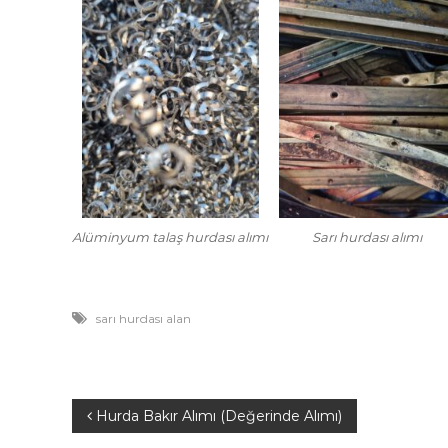
Alüminyum talaş hurdası alımı
Sarı hurdası alımı
sarı hurdası alan
Y
Hurda Bakır Alımı (Değerinde Alımı)