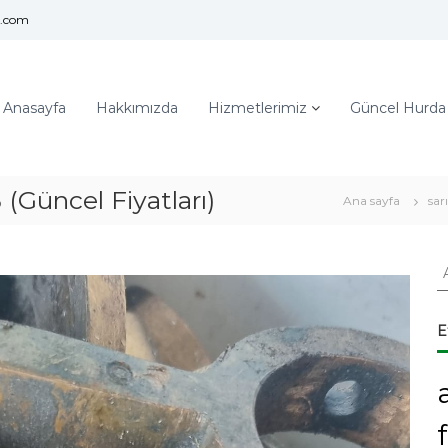
l.com
Anasayfa
Hakkımızda
Hizmetlerimiz
Güncel Hurda F
 (Güncel Fiyatları)
Ana sayfa
sar
A
r
a
:
E