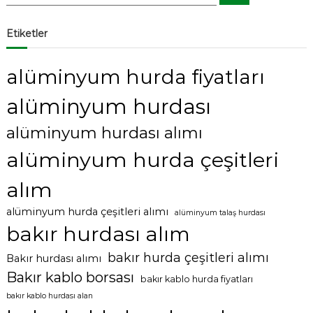
r
r
a
a
:
Etiketler
alüminyum hurda fiyatları
alüminyum hurdası
alüminyum hurdası alımı
alüminyum hurda çeşitleri
alım
alüminyum hurda çeşitleri alımı
alüminyum talaş hurdası
bakır hurdası alım
bakır hurda çeşitleri alımı
Bakır hurdası alımı
Bakır kablo borsası
bakır kablo hurda fiyatları
bakır kablo hurdası alan