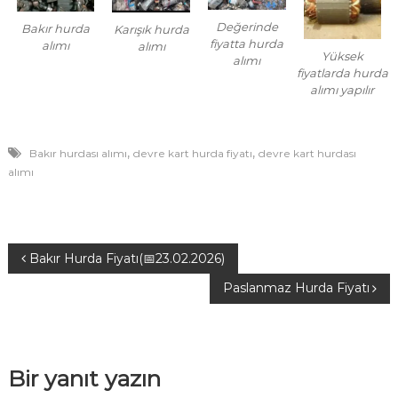
Değerinde
Bakır hurda
Karışık hurda
fiyatta hurda
alımı
alımı
Yüksek
alımı
fiyatlarda hurda
alımı yapılır
,
,
Bakır hurdası alımı
devre kart hurda fiyatı
devre kart hurdası
alımı
Y
Bakır Hurda Fiyatı(📅23.02.2026)
Paslanmaz Hurda Fiyatı
a
z
Bir yanıt yazın
ı