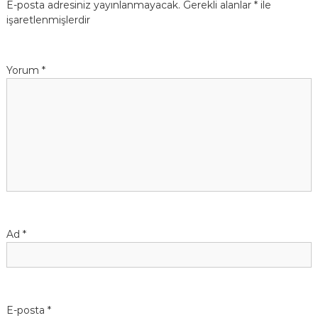
E-posta adresiniz yayınlanmayacak.
Gerekli alanlar
*
ile
g
işaretlenmişlerdir
e
Yorum
*
z
i
n
m
e
Ad
*
s
i
E-posta
*