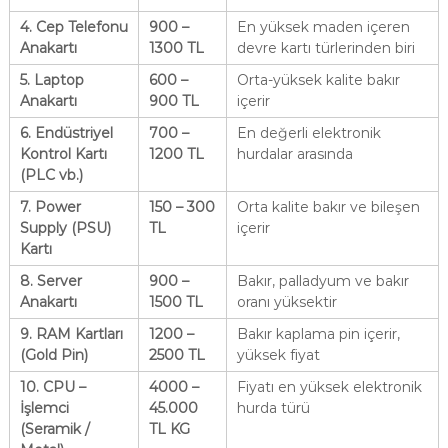
4. Cep Telefonu
900 –
En yüksek maden içeren
Anakartı
1300 TL
devre kartı türlerinden biri
5. Laptop
600 –
Orta-yüksek kalite bakır
Anakartı
900 TL
içerir
6. Endüstriyel
700 –
En değerli elektronik
Kontrol Kartı
1200 TL
hurdalar arasında
(PLC vb.)
7. Power
150 – 300
Orta kalite bakır ve bileşen
Supply (PSU)
TL
içerir
Kartı
8. Server
900 –
Bakır, palladyum ve bakır
Anakartı
1500 TL
oranı yüksektir
9. RAM Kartları
1200 –
Bakır kaplama pin içerir,
(Gold Pin)
2500 TL
yüksek fiyat
10. CPU –
4000 –
Fiyatı en yüksek elektronik
İşlemci
45.000
hurda türü
(Seramik /
TL KG