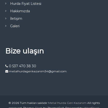
Hurda Fiyat Listesi
Hakkımızda
İletişim
Galeri
Bize ulaşın
0 537 470 38 30
metalhurdagerikazanim34@gmail.com
© 2026 Tüm hakları saklıdır
Metal Hurda Geri Kazanım
All rights
reserved. Theme:
Flash
by ThemeGrill. Powered by
WordPress