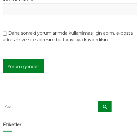
Daha sonraki yorumlarımda kullanılması için adım, e-posta
adresim ve site adresim bu tarayıcıya kaydedilsin.
A
A
r
r
a
a
:
Etiketler