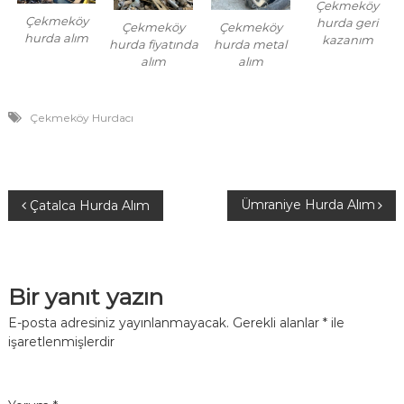
Çekmeköy
Çekmeköy
hurda geri
Çekmeköy
Çekmeköy
hurda alım
kazanım
hurda fiyatında
hurda metal
alım
alım
Çekmeköy Hurdacı
Y
Ümraniye Hurda Alım
Çatalca Hurda Alım
a
z
Bir yanıt yazın
ı
E-posta adresiniz yayınlanmayacak.
Gerekli alanlar
*
ile
işaretlenmişlerdir
g