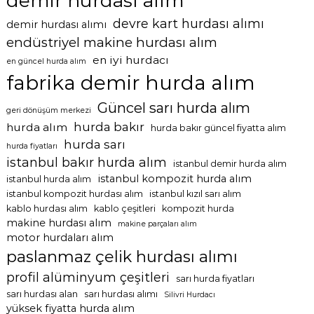
demir hurdası alım
devre kart hurdası alımı
demir hurdası alımı
endüstriyel makine hurdası alım
en iyi hurdacı
en güncel hurda alım
fabrika demir hurda alım
Güncel sarı hurda alım
geri dönüşüm merkezi
hurda bakır
hurda alım
hurda bakır güncel fiyatta alım
hurda sarı
hurda fiyatları
istanbul bakır hurda alım
istanbul demir hurda alım
istanbul kompozit hurda alım
istanbul hurda alım
istanbul kompozit hurdası alım
istanbul kızıl sarı alım
kablo hurdası alım
kablo çeşitleri
kompozit hurda
makine hurdası alım
makine parçaları alım
motor hurdaları alım
paslanmaz çelik hurdası alımı
profil alüminyum çeşitleri
sarı hurda fiyatları
sarı hurdası alan
sarı hurdası alımı
Silivri Hurdacı
yüksek fiyatta hurda alım