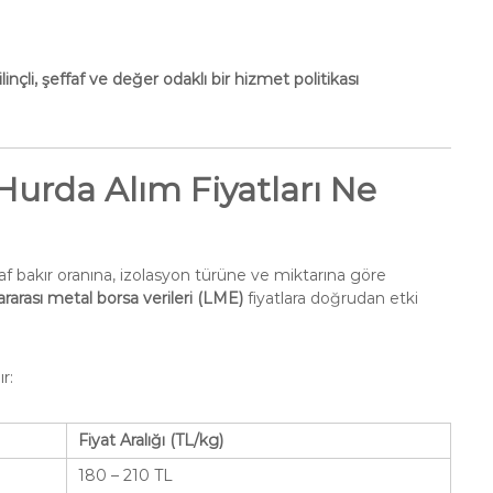
nçli, şeffaf ve değer odaklı bir hizmet politikası
Hurda Alım Fiyatları Ne
 saf bakır oranına, izolasyon türüne ve miktarına göre
ararası metal borsa verileri (LME)
fiyatlara doğrudan etki
r:
Fiyat Aralığı (TL/kg)
180 – 210 TL