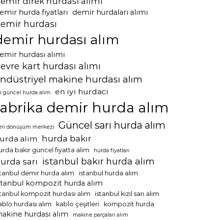
emir direk hurdası alımı
emir hurda fiyatları
demir hurdaları alımı
emir hurdası
demir hurdası alım
emir hurdası alımı
evre kart hurdası alımı
ndüstriyel makine hurdası alım
en iyi hurdacı
n güncel hurda alım
fabrika demir hurda alım
Güncel sarı hurda alım
eri dönüşüm merkezi
hurda bakır
urda alım
urda bakır güncel fiyatta alım
hurda fiyatları
istanbul bakır hurda alım
urda sarı
stanbul demir hurda alım
istanbul hurda alım
stanbul kompozit hurda alım
stanbul kompozit hurdası alım
istanbul kızıl sarı alım
ablo hurdası alım
kablo çeşitleri
kompozit hurda
akine hurdası alım
makine parçaları alım