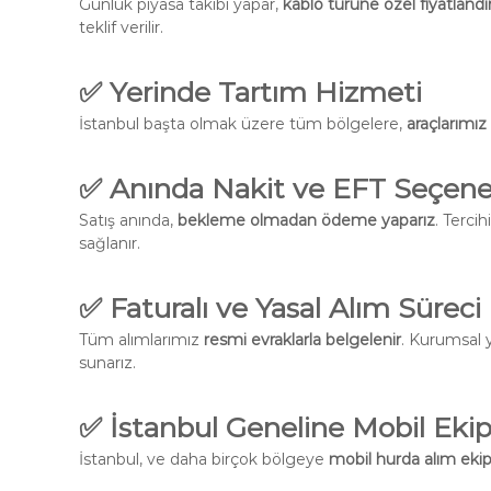
Günlük piyasa takibi yapar,
kablo türüne özel fiyatland
teklif verilir.
✅ Yerinde Tartım Hizmeti
İstanbul başta olmak üzere tüm bölgelere,
araçlarımız
✅ Anında Nakit ve EFT Seçene
Satış anında,
bekleme olmadan ödeme yaparız
. Terci
sağlanır.
✅ Faturalı ve Yasal Alım Süreci
Tüm alımlarımız
resmi evraklarla belgelenir
. Kurumsal 
sunarız.
✅ İstanbul Geneline Mobil Eki
İstanbul, ve daha birçok bölgeye
mobil hurda alım ekip