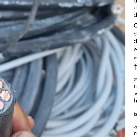
d
d
d
d
d
e
e
g
h
h
h
i
i
i
k
m