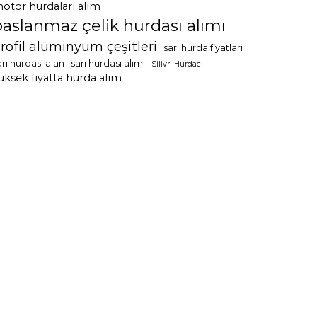
otor hurdaları alım
paslanmaz çelik hurdası alımı
rofil alüminyum çeşitleri
sarı hurda fiyatları
arı hurdası alan
sarı hurdası alımı
Silivri Hurdacı
üksek fiyatta hurda alım