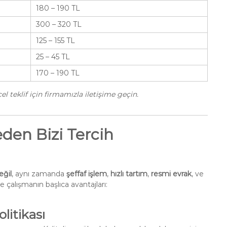
180 – 190 TL
300 – 320 TL
125 – 155 TL
25 – 45 TL
170 – 190 TL
l teklif için firmamızla iletişime geçin.
den Bizi Tercih
eğil
, aynı zamanda
şeffaf işlem
,
hızlı tartım
,
resmi evrak
, ve
e çalışmanın başlıca avantajları:
litikası