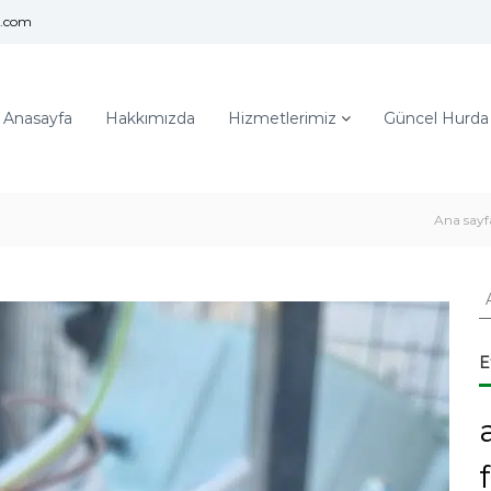
l.com
Anasayfa
Hakkımızda
Hizmetlerimiz
Güncel Hurda F
Ana sayf
A
r
a
:
E