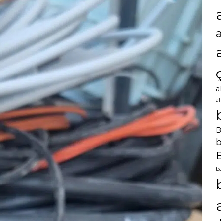
a
a
B
b
B
ba