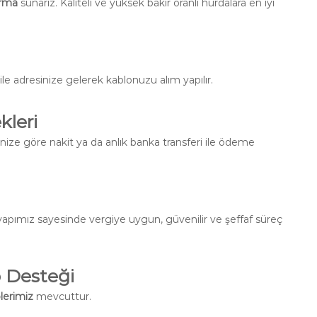
ırma
sunarız. Kaliteli ve yüksek bakır oranlı hurdalara en iyi
ile adresinize gelerek kablonuzu alım yapılır.
kleri
hinize göre nakit ya da anlık banka transferi ile ödeme
yapımız sayesinde vergiye uygun, güvenilir ve şeffaf süreç
p Desteği
lerimiz
mevcuttur.