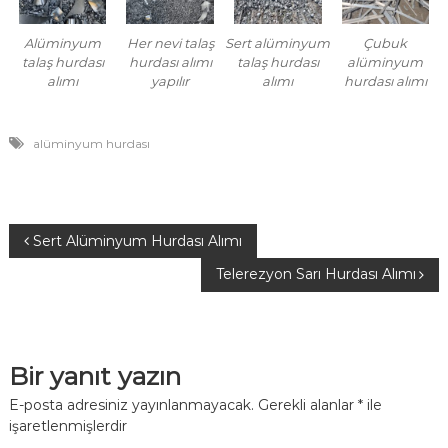
Alüminyum
Her nevi talaş
Sert alüminyum
Çubuk
talaş hurdası
hurdası alımı
talaş hurdası
alüminyum
alımı
yapılır
alımı
hurdası alımı
alüminyum hurdası
Y
Sert Alüminyum Hurdası Alımı
Telerezyon Sarı Hurdası Alımı
a
z
Bir yanıt yazın
ı
E-posta adresiniz yayınlanmayacak.
Gerekli alanlar
*
ile
g
işaretlenmişlerdir