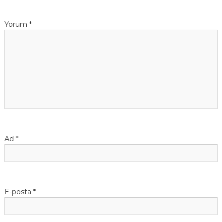
e
Yorum
*
z
i
n
m
e
Ad
*
s
i
E-posta
*