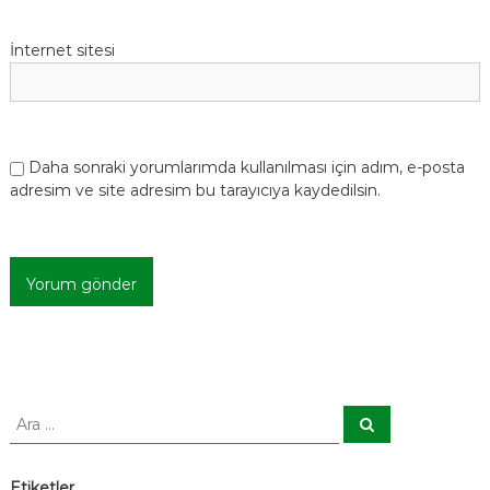
İnternet sitesi
Daha sonraki yorumlarımda kullanılması için adım, e-posta
adresim ve site adresim bu tarayıcıya kaydedilsin.
A
A
r
r
a
a
:
Etiketler