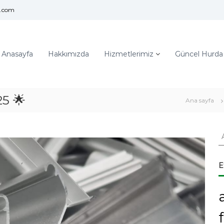
l.com
Anasayfa
Hakkımızda
Hizmetlerimiz
Güncel Hurda F
5 🌟
Ana sayfa
A
r
a
:
E