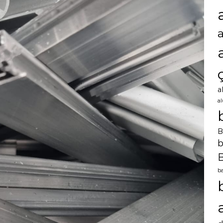
a
a
B
b
B
ba