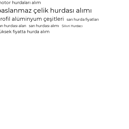
otor hurdaları alım
paslanmaz çelik hurdası alımı
rofil alüminyum çeşitleri
sarı hurda fiyatları
arı hurdası alan
sarı hurdası alımı
Silivri Hurdacı
üksek fiyatta hurda alım