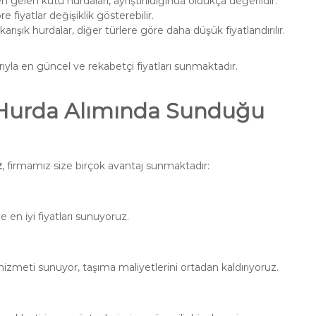
 gelen kutu hurdaları, ayrıştırıldığında oldukça değerlidir.
e fiyatlar değişiklik gösterebilir.
karışık hurdalar, diğer türlere göre daha düşük fiyatlandırılır.
rıyla en güncel ve rekabetçi fiyatları sunmaktadır.
Hurda Alımında Sunduğu
z
, firmamız size birçok avantaj sunmaktadır:
 en iyi fiyatları sunuyoruz.
izmeti sunuyor, taşıma maliyetlerini ortadan kaldırıyoruz.