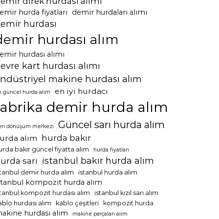
emir direk hurdası alımı
emir hurda fiyatları
demir hurdaları alımı
emir hurdası
demir hurdası alım
emir hurdası alımı
evre kart hurdası alımı
ndüstriyel makine hurdası alım
en iyi hurdacı
n güncel hurda alım
fabrika demir hurda alım
Güncel sarı hurda alım
eri dönüşüm merkezi
hurda bakır
urda alım
urda bakır güncel fiyatta alım
hurda fiyatları
istanbul bakır hurda alım
urda sarı
stanbul demir hurda alım
istanbul hurda alım
stanbul kompozit hurda alım
stanbul kompozit hurdası alım
istanbul kızıl sarı alım
ablo hurdası alım
kablo çeşitleri
kompozit hurda
akine hurdası alım
makine parçaları alım