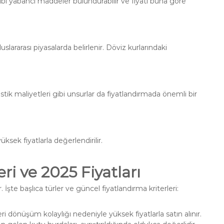
 gibi yabancı maddeler bulundurabilir ve fiyatı buna göre
lararası piyasalarda belirlenir. Döviz kurlarındaki
ik maliyetleri gibi unsurlar da fiyatlandırmada önemli bir
üksek fiyatlarla değerlendirilir.
i ve 2025 Fiyatları
 İşte başlıca türler ve güncel fiyatlandırma kriterleri:
 dönüşüm kolaylığı nedeniyle yüksek fiyatlarla satın alınır.