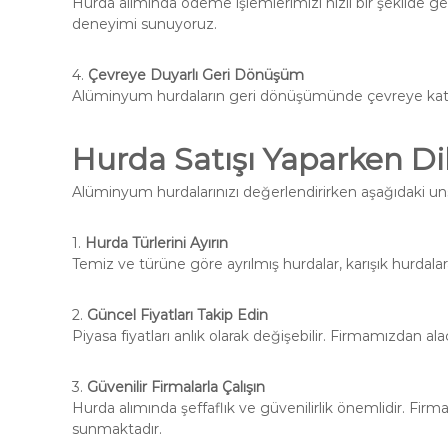
Hurda alımında ödeme işlemlerimizi hızlı bir şekilde gerç
deneyimi sunuyoruz.
4.
Çevreye Duyarlı Geri Dönüşüm
Alüminyum hurdaların geri dönüşümünde çevreye katkı 
Hurda Satışı Yaparken Di
Alüminyum hurdalarınızı değerlendirirken aşağıdaki uns
1.
Hurda Türlerini Ayırın
Temiz ve türüne göre ayrılmış hurdalar, karışık hurdalar
2.
Güncel Fiyatları Takip Edin
Piyasa fiyatları anlık olarak değişebilir. Firmamızdan alac
3.
Güvenilir Firmalarla Çalışın
Hurda alımında şeffaflık ve güvenilirlik önemlidir. Fir
sunmaktadır.