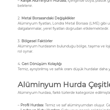
–
Karışık Alüminyum Hurdası
, içeriğinde boya, plastik
belirlenir.
2.
Metal Borsasındaki Değişiklikler
Alüminyum fiyatları, Londra Metal Borsası (LME) gibi ulus
dalgalanmalar, yerel fiyatları doğrudan etkilemektedir.
3.
Bölgesel Faktörler
Alüminyum hurdasının bulunduğu bölge, taşıma ve lojist
rol oynar.
4.
Geri Dönüşüm Kolaylığı
Temiz, ayrıştırılmış ve saflık oranı düşük hurdalar daha y
Alüminyum Hurda Çeşitler
Alüminyum hurdası, farklı türlerde kategorize edilmiştir.
–
Profil Hurdası
: Temiz ve saf alüminyumdan oluşur. Geri