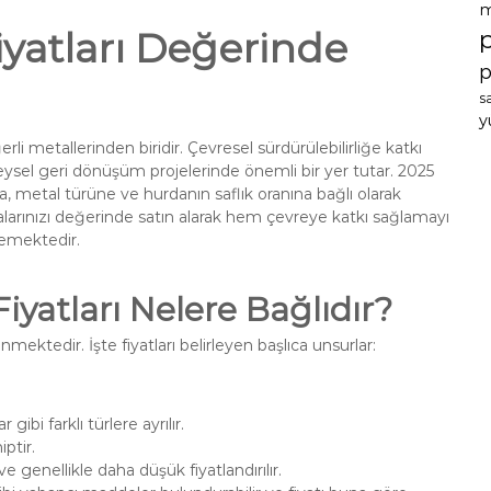
m
yatları Değerinde
p
s
y
i metallerinden biridir. Çevresel sürdürülebilirliğe katkı
sel geri dönüşüm projelerinde önemli bir yer tutar. 2025
ına, metal türüne ve hurdanın saflık oranına bağlı olarak
arınızı değerinde satın alarak hem çevreye katkı sağlamayı
lemektedir.
atları Nelere Bağlıdır?
enmektedir. İşte fiyatları belirleyen başlıca unsurlar:
gibi farklı türlere ayrılır.
ptir.
 genellikle daha düşük fiyatlandırılır.