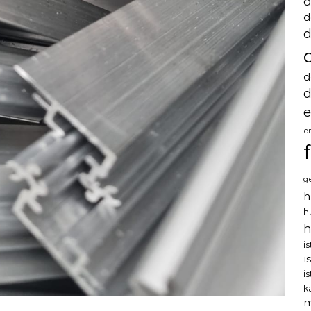
d
d
d
d
d
e
e
g
h
h
h
i
i
i
k
m