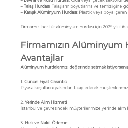
–
Levha ve Kutu Hurdası
: Gıda veya içecek sektöründen
–
Talaş Hurdası
: Talaşların boyutlarına ve temizliğine gör
–
Karışık Alüminyum Hurdası
: Plastik veya boya içeren 
Firmamız, her tür alüminyum hurdası için 2025 yılı itiba
Firmamızın Alüminyum 
Avantajlar
Alüminyum hurdalarınızı değerinde satmak istiyorsanı
1.
Güncel Fiyat Garantisi
Piyasa koşullarını yakından takip ederek müşterilerimize
2.
Yerinde Alım Hizmeti
İstanbul ve çevresindeki müşterilerimize yerinde alım h
3.
Hızlı ve Nakit Ödeme