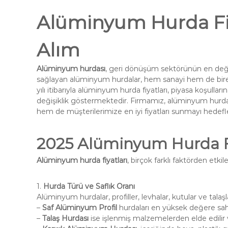
Alüminyum Hurda Fi
Alım
Alüminyum hurdası
, geri dönüşüm sektörünün en değerl
sağlayan alüminyum hurdalar, hem sanayi hem de birey
yılı itibarıyla alüminyum hurda fiyatları, piyasa koşullar
değişiklik göstermektedir. Firmamız, alüminyum hurdal
hem de müşterilerimize en iyi fiyatları sunmayı hedef
2025
Alüminyum Hurda Fiy
Alüminyum hurda fiyatları
, birçok farklı faktörden etkil
1.
Hurda Türü ve Saflık Oranı
Alüminyum hurdalar, profiller, levhalar, kutular ve talaşlar 
–
Saf Alüminyum Profil
hurdaları en yüksek değere sahi
–
Talaş Hurdası
ise işlenmiş malzemelerden elde edilir ve