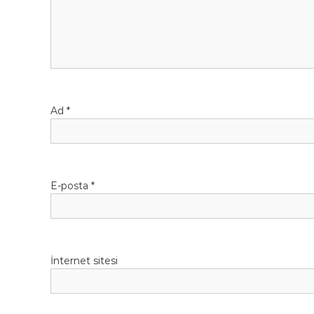
z
i
n
m
Ad
*
e
s
i
E-posta
*
İnternet sitesi