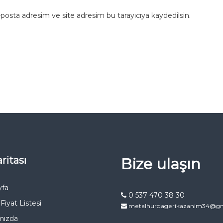
posta adresim ve site adresim bu tarayıcıya kaydedilsin.
ritası
Bize ulaşın
yfa
0 537 470 38 30
Fiyat Listesi
metalhurdagerikazanim34@gm
mızda