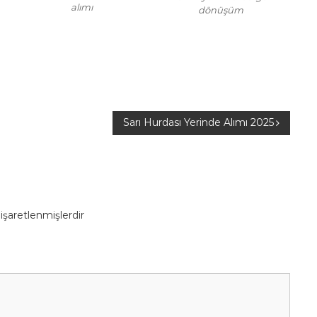
alımı
dönüşüm
Sarı Hurdası Yerinde Alımı 2025
 işaretlenmişlerdir