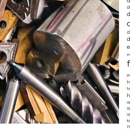
d
d
d
d
d
e
e
g
h
h
h
i
i
i
k
m