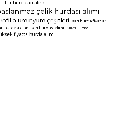
otor hurdaları alım
paslanmaz çelik hurdası alımı
rofil alüminyum çeşitleri
sarı hurda fiyatları
arı hurdası alan
sarı hurdası alımı
Silivri Hurdacı
üksek fiyatta hurda alım