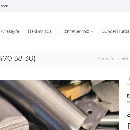
l.com
Anasayfa
Hakkımızda
Hizmetlerimiz
Güncel Hurda F
470 38 30)
Ana sayfa
alüm
A
r
a
:
E