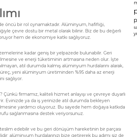
m
lımı
p
 öncü bir rol oynamaktadır. Alüminyum, hafifliği,
s
ğiyle çevre dostu bir metal olarak bilinir. Biz de bu değerli
y
koruyor hem de ekonomiye katkı sağlıyoruz.
zemelerine kadar geniş bir yelpazede bulunabilir. Geri
lmesine ve enerji tüketiminin artmasına neden olur. İşte
ılmayan, atıl durumda kalmış alüminyum hurdalarını alarak,
 süreç, yeni alüminyum üretiminden %95 daha az enerji
ni sağlıyor.
z? Çünkü firmamız, kaliteli hizmet anlayışı ve çevreye duyarlı
irir. Evinizde ya da iş yerinizde atıl durumda bekleyen
edilmesine yardımcı oluyoruz. Bu sayede hem doğaya katkıda
rufu sağlanmasına destek veriyorsunuz.
teslim edebilir ve bu geri dönüşüm hareketinin bir parçası
mlidir; alüminyum hurdalarınızı bize getirerek bu adımı siz de