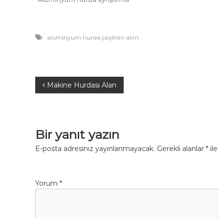
alüminyum hurda çeşitleri alım
Y
Makine Hurdası Alan
a
z
Bir yanıt yazın
ı
E-posta adresiniz yayınlanmayacak.
Gerekli alanlar
*
ile
g
Yorum
*
e