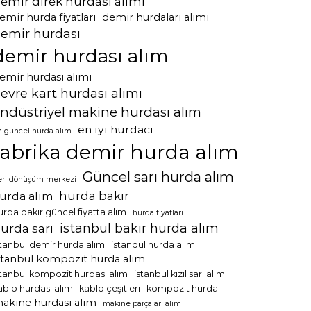
emir direk hurdası alımı
emir hurda fiyatları
demir hurdaları alımı
emir hurdası
demir hurdası alım
emir hurdası alımı
evre kart hurdası alımı
ndüstriyel makine hurdası alım
en iyi hurdacı
n güncel hurda alım
fabrika demir hurda alım
Güncel sarı hurda alım
eri dönüşüm merkezi
hurda bakır
urda alım
urda bakır güncel fiyatta alım
hurda fiyatları
istanbul bakır hurda alım
urda sarı
stanbul demir hurda alım
istanbul hurda alım
stanbul kompozit hurda alım
stanbul kompozit hurdası alım
istanbul kızıl sarı alım
ablo hurdası alım
kablo çeşitleri
kompozit hurda
akine hurdası alım
makine parçaları alım