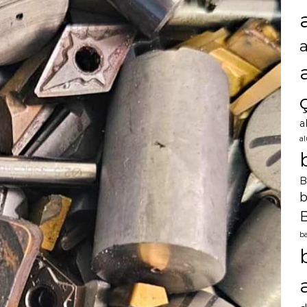
a
a
B
b
B
ba