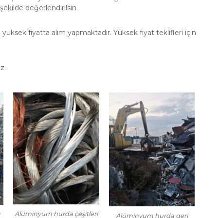
ekilde değerlendirilsin.
ksek fiyatta alım yapmaktadır. Yüksek fiyat teklifleri için
z.
Alüminyum hurda çeşitleri
ı
Alüminyum hurda geri