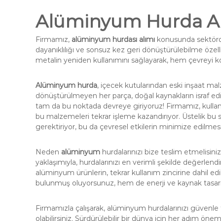
Alüminyum Hurda A
Firmamız,
alüminyum hurdası alımı
konusunda sektörde
dayanıklılığı ve sonsuz kez geri dönüştürülebilme özelli
metalin yeniden kullanımını sağlayarak, hem çevreyi 
Alüminyum hurda
, içecek kutularından eski inşaat mal
dönüştürülmeyen her parça, doğal kaynakların israf edi
tam da bu noktada devreye giriyoruz! Firmamız, kullan
bu malzemeleri tekrar işleme kazandırıyor. Üstelik bu
gerektiriyor, bu da çevresel etkilerin minimize edilmesi
Neden
alüminyum
hurdalarınızı bize teslim etmelisini
yaklaşımıyla, hurdalarınızı en verimli şekilde değerlend
alüminyum ürünlerin, tekrar kullanım zincirine dahil 
bulunmuş oluyorsunuz, hem de enerji ve kaynak tasar
Firmamızla çalışarak, alüminyum hurdalarınızı güvenle 
olabilirsiniz. Sürdürülebilir bir dünya için her adım öne